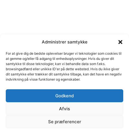
Administrer samtykke
For at give dig de bedste oplevelser bruger vi teknologier som cookies til
at gemme og/eller få adgang til enhedsoplysninger. Hvis du giver dit
samtykke til disse teknologier, kan vi behandle data som f.eks.
browsingadfærd eller unikke ID'er på dette websted. Hvis du ikke giver
dit samtykke eller trækker dit samtykke tilbage, kan det have en negativ
indvirkning på visse funktioner og egenskaber.
Godkend
Afvis
© C marketing | Margrethe Alle 46, 2690 Karlslunde | Cvr
Se præferencer
nr. 35111484 | E-mail: cb@cmarketing.dk | Telefon 51 59
12 05