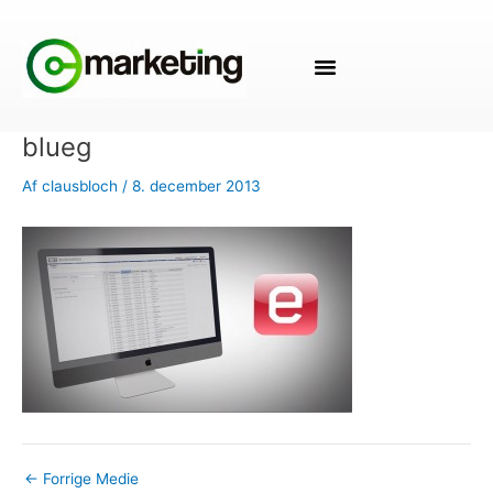
Gå
Post
til
navigation
indholdet
blueg
Af
clausbloch
/
8. december 2013
←
Forrige Medie