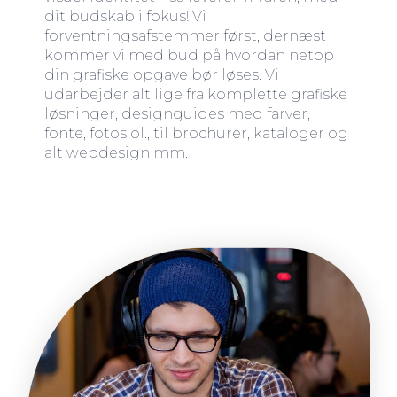
dit budskab i fokus! Vi
forventningsafstemmer først, dernæst
kommer vi med bud på hvordan netop
din grafiske opgave bør løses. Vi
udarbejder alt lige fra komplette grafiske
løsninger, designguides med farver,
fonte, fotos ol., til brochurer, kataloger og
alt webdesign mm.