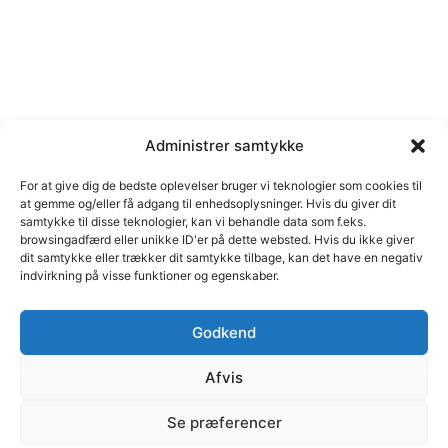
Administrer samtykke
For at give dig de bedste oplevelser bruger vi teknologier som cookies til
at gemme og/eller få adgang til enhedsoplysninger. Hvis du giver dit
samtykke til disse teknologier, kan vi behandle data som f.eks.
browsingadfærd eller unikke ID'er på dette websted. Hvis du ikke giver
dit samtykke eller trækker dit samtykke tilbage, kan det have en negativ
indvirkning på visse funktioner og egenskaber.
Godkend
Afvis
© C marketing | Margrethe Alle 46, 2690 Karlslunde | Cvr
Se præferencer
nr. 35111484 | E-mail: cb@cmarketing.dk | Telefon 51 59
12 05