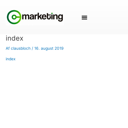
Gå
til
indholdet
index
Af
clausbloch
/
16. august 2019
index