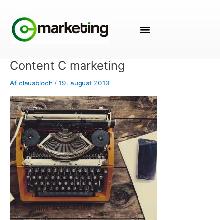
Gå
til
indholdet
Content C marketing
Af
clausbloch
/
19. august 2019