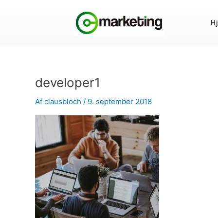
Gå
til
H
indholdet
developer1
Af
clausbloch
/
9. september 2018