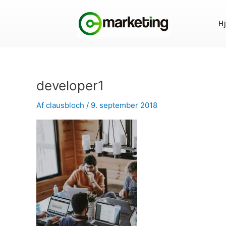
Gå
til
H
indholdet
developer1
Af
clausbloch
/
9. september 2018