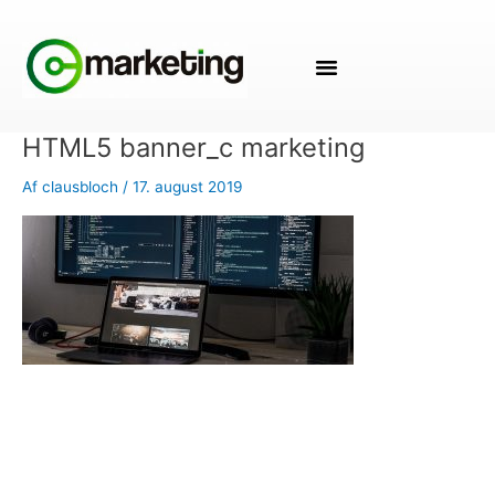
Gå
til
indholdet
HTML5 banner_c marketing
Af
clausbloch
/
17. august 2019