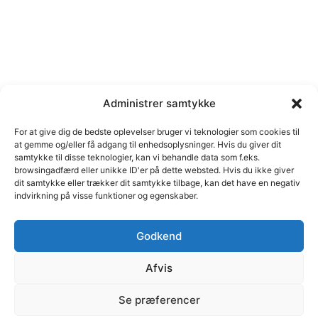
Administrer samtykke
For at give dig de bedste oplevelser bruger vi teknologier som cookies til
at gemme og/eller få adgang til enhedsoplysninger. Hvis du giver dit
samtykke til disse teknologier, kan vi behandle data som f.eks.
browsingadfærd eller unikke ID'er på dette websted. Hvis du ikke giver
dit samtykke eller trækker dit samtykke tilbage, kan det have en negativ
indvirkning på visse funktioner og egenskaber.
Godkend
Afvis
© C marketing | Margrethe Alle 46, 2690 Karlslunde | Cvr
Se præferencer
nr. 35111484 | E-mail: cb@cmarketing.dk | Telefon 51 59
12 05