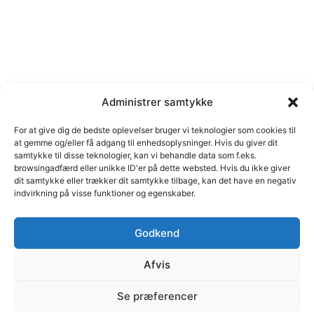
Administrer samtykke
For at give dig de bedste oplevelser bruger vi teknologier som cookies til
at gemme og/eller få adgang til enhedsoplysninger. Hvis du giver dit
samtykke til disse teknologier, kan vi behandle data som f.eks.
browsingadfærd eller unikke ID'er på dette websted. Hvis du ikke giver
dit samtykke eller trækker dit samtykke tilbage, kan det have en negativ
indvirkning på visse funktioner og egenskaber.
Godkend
Afvis
© C marketing | Margrethe Alle 46, 2690 Karlslunde | Cvr
Se præferencer
nr. 35111484 | E-mail: cb@cmarketing.dk | Telefon 51 59
12 05