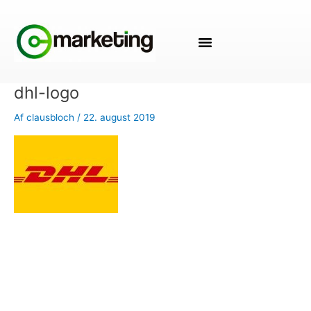
Gå
til
indholdet
dhl-logo
Af
clausbloch
/
22. august 2019