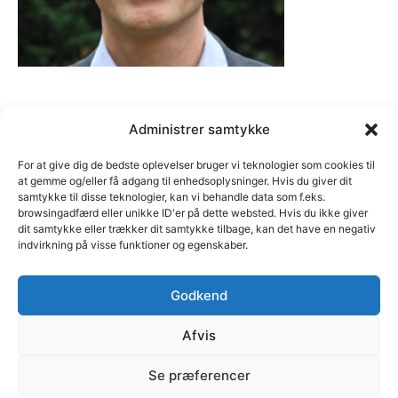
Administrer samtykke
For at give dig de bedste oplevelser bruger vi teknologier som cookies til
at gemme og/eller få adgang til enhedsoplysninger. Hvis du giver dit
samtykke til disse teknologier, kan vi behandle data som f.eks.
browsingadfærd eller unikke ID'er på dette websted. Hvis du ikke giver
dit samtykke eller trækker dit samtykke tilbage, kan det have en negativ
indvirkning på visse funktioner og egenskaber.
Godkend
Afvis
© C marketing | Margrethe Alle 46, 2690 Karlslunde | Cvr
Se præferencer
nr. 35111484 | E-mail: cb@cmarketing.dk | Telefon 51 59
12 05