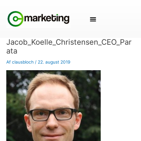
Gå
til
indholdet
Jacob_Koelle_Christensen_CEO_Par
ata
Af
clausbloch
/
22. august 2019