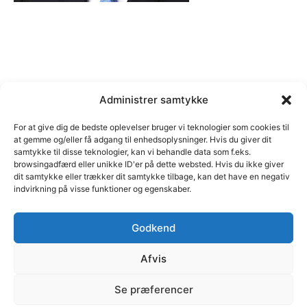
Administrer samtykke
For at give dig de bedste oplevelser bruger vi teknologier som cookies til
at gemme og/eller få adgang til enhedsoplysninger. Hvis du giver dit
samtykke til disse teknologier, kan vi behandle data som f.eks.
browsingadfærd eller unikke ID'er på dette websted. Hvis du ikke giver
dit samtykke eller trækker dit samtykke tilbage, kan det have en negativ
indvirkning på visse funktioner og egenskaber.
Godkend
Afvis
© C marketing | Margrethe Alle 46, 2690 Karlslunde | Cvr
Se præferencer
nr. 35111484 | E-mail: cb@cmarketing.dk | Telefon 51 59
12 05