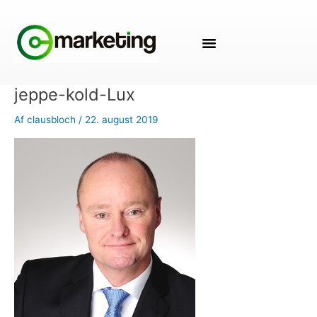
Gå
til
indholdet
jeppe-kold-Lux
Af
clausbloch
/
22. august 2019