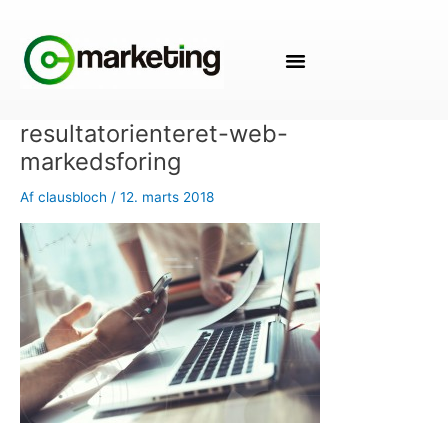
Gå
til
indholdet
resultatorienteret-web-
markedsforing
Af
clausbloch
/
12. marts 2018