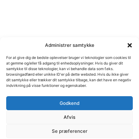
Administrer samtykke
For at give dig de bedste oplevelser bruger vi teknologier som cookies til
at gemme og/eller få adgang til enhedsoplysninger. Hvis du giver dit
samtykke til disse teknologier, kan vi behandle data som f.eks.
browsingadfærd eller unikke ID'er på dette websted. Hvis du ikke giver
dit samtykke eller trækker dit samtykke tilbage, kan det have en negativ
indvirkning på visse funktioner og egenskaber.
Godkend
Afvis
© C marketing | Margrethe Alle 46, 2690 Karlslunde | Cvr
Se præferencer
nr. 35111484 | E-mail: cb@cmarketing.dk | Telefon 51 59
12 05