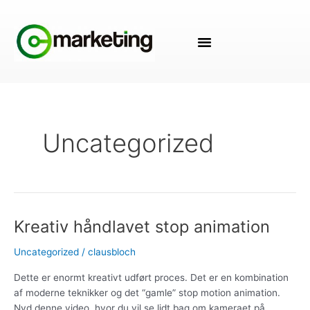
Gå
til
indholdet
Uncategorized
Kreativ håndlavet stop animation
Kreativ
håndlavet
Uncategorized
/
clausbloch
stop
animation
Dette er enormt kreativt udført proces. Det er en kombination
af moderne teknikker og det “gamle” stop motion animation.
Nyd denne video, hvor du vil se lidt bag om kameraet på