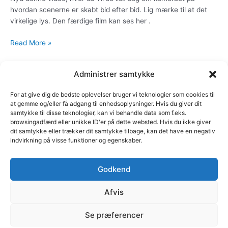
hvordan scenerne er skabt bid efter bid. Lig mærke til at det
virkelige lys. Den færdige film kan ses her .
Read More »
Administrer samtykke
For at give dig de bedste oplevelser bruger vi teknologier som cookies til
at gemme og/eller få adgang til enhedsoplysninger. Hvis du giver dit
samtykke til disse teknologier, kan vi behandle data som f.eks.
browsingadfærd eller unikke ID'er på dette websted. Hvis du ikke giver
dit samtykke eller trækker dit samtykke tilbage, kan det have en negativ
indvirkning på visse funktioner og egenskaber.
Godkend
Afvis
© C marketing | Margrethe Alle 46, 2690 Karlslunde | Cvr
Se præferencer
nr. 35111484 | E-mail: cb@cmarketing.dk | Telefon 51 59
12 05